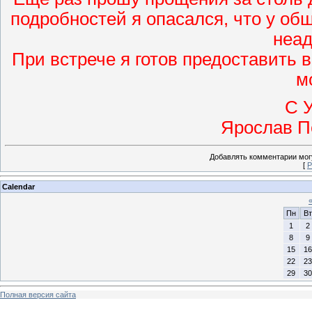
подробностей я опасался, что у об
неад
При встрече я готов предоставить
м
С 
Ярослав П
Добавлять комментарии могу
[
Р
Calendar
Пн
Вт
1
2
8
9
15
16
22
23
29
30
Полная версия сайта